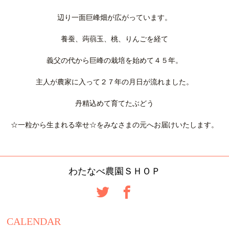
辺り一面巨峰畑が広がっています。
養蚕、蒟蒻玉、桃、りんごを経て
義父の代から巨峰の栽培を始めて４５年。
主人が農家に入って２７年の月日が流れました。
丹精込めて育てたぶどう
☆一粒から生まれる幸せ☆をみなさまの元へお届けいたします。
わたなべ農園ＳＨＯＰ
CALENDAR